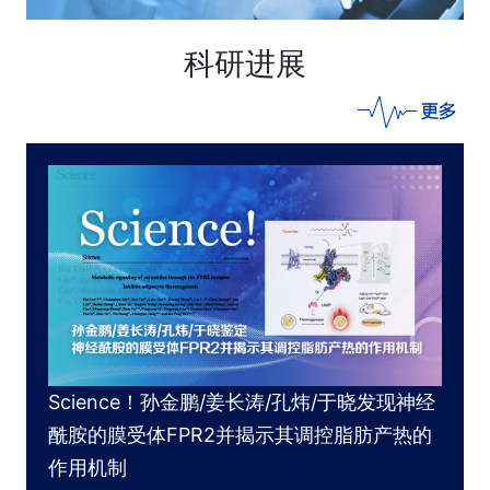
科研进展
Science！孙金鹏/姜长涛/孔炜/于晓发现神经
酰胺的膜受体FPR2并揭示其调控脂肪产热的
作用机制