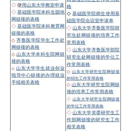
◇
使
用山东大学教室申请
格
◇
基础医学院本科生园地
◇
基础医学院师生使用基
网链接的表格
础医学院会议室申请单
◇
基础医学院本科教育网
◇
山东大学齐鲁医学院研
链接的表格
究生处网链接的培养工作
◇
齐鲁医学院学生工作处
常用表格
网链接的表格
◇
山东大学齐鲁医学部院
◇
山东大学本科生院网链
研究生处网链接的学位工
接的表格
作常用表格
山东大学学生就业创业
◇
◇
山东大学研究生院网链接
指导中心链接的办理就业
的招生工作常用表格
手续相关表格
◇
山东大学研究生院网链
接的培养工作常用表格
◇
山东大学研究生院网链接
的学位工作常用表格
◇
山东大学党委研究生工
作部网链接的研究生工作
相关表格