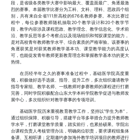
段，是省级各类教学大赛中影响最大、覆盖面最广、角逐最激
烈的赛事。本届教学比赛分为工科、文科、理科、思政四个组
别，共有来自全省111所高校的676名教师参赛。本次比赛过
程中，每位参赛教师随机抽取20个教学设计和20个教学节
段，教学内容涉及课程思政、教学理念、教学信息化、学术前
沿、教学反思等多个考察点以及现场组织和驾驭课堂的能力，
是对高校青年教师教学水平、综合素质的严格审验。该赛事的
角逐获奖是对获奖教师教学基本功、课堂教学能力的高度认
可，也能促发青年教师更新教育理念和掌握教学基本功的更大
热情。
在历经半年之久的赛事准备过程中，基础医学院高度重
视，积极做好选手选拔、指导、提升工作，多次组织邀请教学
指导专家组、教学名师、一线教师对参赛教师的课程进行打磨
完善，同时学院积极配合山东大学本科学院教学促进与教师发
展中心，多次组织针对教学赛事的专项培训。
基础医学院历来重视教育教学工作，坚持以“学生为本”，
通过组织保障、积极引导，搭建平台等多举措合力提升教师教
学水平，打磨课堂教学质量，踏实前行，也累拾硕果。学院出
台课程负责人考核管理办法，明确岗位职责，要求课程组集体
备课、互相听课；定期邀约参加海外教学培训项目的教师进行