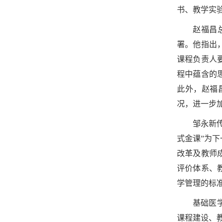
书、教学实
赵福昌
署。他指出
课程负责人
程中蕴含的
此外，赵福
况，进一步
邹永新
式金课”为
改革及教师
评价体系、
学管理的标
基础医
课程建设、