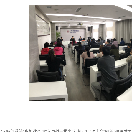
字人解剖系统”参加教育部“六卓越一拔尖”计划2.0启动大会“四新”建设成