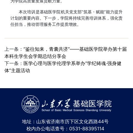
为学院高质量发展贡献力量。
本次培训是基础医学院机关党支部“筑基・赋能”能力提升
计划的重要内容。下一步，学院将持续完善培训体系，强化责
任担当，推动管理服务工作提质增效。
上一条：
“鉴往知来，青囊共济”——基础医学院举办第十届
本科生学生会学期总结分享会
下一条：
医学心理与医学伦理学系举办“学纪铸魂·强身健
体”主题活动
地址：山东省济南市历下区文化西路44号
校内办公电话查号：0531-88395114