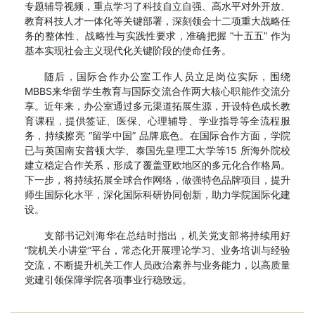
专题辅导视频，重点学习了科技自立自强、高水平对外开放、
教育科技人才一体化等关键部署，深刻领会十二项重大战略任
务的整体性、战略性与实践性要求，准确把握 “十五五” 作为
基本实现社会主义现代化关键阶段的使命任务。
随后，国际合作办公室工作人员立足岗位实际，围绕
MBBS来华留学生教育与国际交流合作两大核心职能作交流分
享。近年来，办公室通过多元渠道拓展生源，开设特色成长教
育课程，提供签证、医保、心理辅导、学业指导等全流程服
务，持续擦亮 “留学中国” 品牌底色。在国际合作方面，学院
已与英国南安普顿大学、泰国先皇理工大学等15 所海外院校
建立稳定合作关系，形成了覆盖亚欧地区的多元化合作格局。
下一步，将持续拓展全球合作网络，做强特色品牌项目，提升
师生国际化水平，深化国际科研协同创新，助力学院国际化建
设。
支部书记刘海华在总结时指出，机关党支部将持续用好
“院机关小讲堂”平台，常态化开展理论学习、业务培训与经验
交流，不断提升机关工作人员政治素养与业务能力，以高质量
党建引领保障学院各项事业行稳致远。